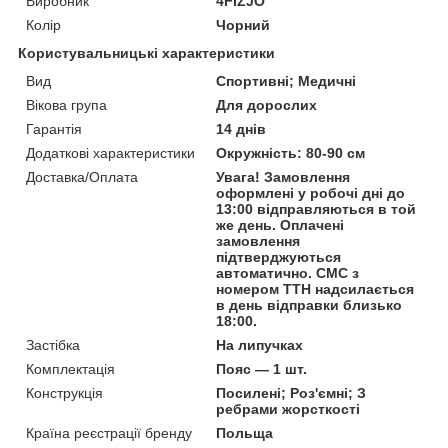
Виробник
4FIZJO
Колір
Чорний
Користувальницькі характеристики
Вид
Спортивні; Медичні
Вікова група
Для дорослих
Гарантія
14 днів
Додаткові характеристики
Окружність: 80-90 см
Доставка/Оплата
Увага! Замовлення
оформлені у робочі дні до
13:00 відправляються в той
же день. Оплачені
замовлення
підтверджуються
автоматично. СМС з
номером ТТН надсилається
в день відправки близько
18:00.
Застібка
На липучках
Комплектація
Пояс — 1 шт.
Конструкція
Посилені; Роз'ємні; З
ребрами жорсткості
Країна реєстрації бренду
Польща