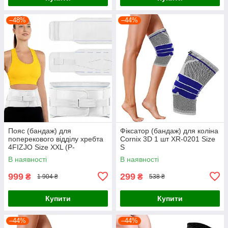
–48%
–44%
Пояс (бандаж) для
Фіксатор (бандаж) для коліна
поперекового відділу хребта
Cornix 3D 1 шт XR-0201 Size
4FIZJO Size XXL (P-
S
5907739318169)
В наявності
В наявності
999
299
₴
₴
1 904 ₴
538 ₴
Купити
Купити
–44%
–44%