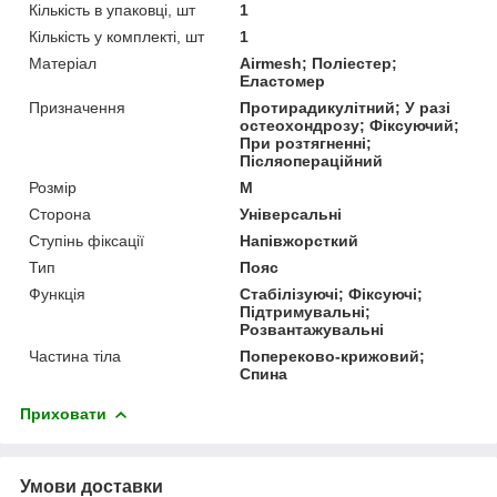
Кількість в упаковці, шт
1
Кількість у комплекті, шт
1
Матеріал
Airmesh; Поліестер;
Еластомер
Призначення
Протирадикулітний; У разі
остеохондрозу; Фіксуючий;
При розтягненні;
Післяопераційний
Розмір
M
Сторона
Універсальні
Ступінь фіксації
Напівжорсткий
Тип
Пояс
Функція
Стабілізуючі; Фіксуючі;
Підтримувальні;
Розвантажувальні
Частина тіла
Попереково-крижовий;
Спина
Приховати
Умови доставки