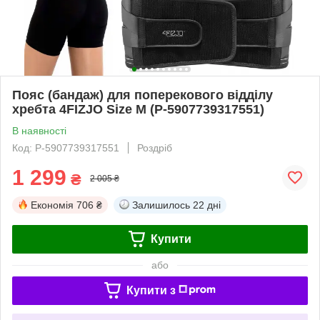
Пояс (бандаж) для поперекового відділу
хребта 4FIZJO Size M (P-5907739317551)
В наявності
Код: P-5907739317551
Роздріб
1 299
₴
2 005 ₴
Економія
706 ₴
Залишилось
22 дні
Купити
або
Купити з