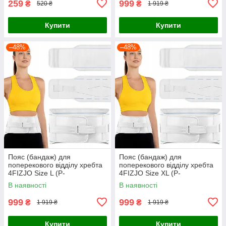
259
999
₴
₴
520 ₴
1 919 ₴
Купити
Купити
–48%
–48%
Пояс (бандаж) для
Пояс (бандаж) для
поперекового відділу хребта
поперекового відділу хребта
4FIZJO Size L (P-
4FIZJO Size XL (P-
5907739317704)
5907739317711)
В наявності
В наявності
999
999
₴
₴
1 919 ₴
1 919 ₴
Купити
Купити