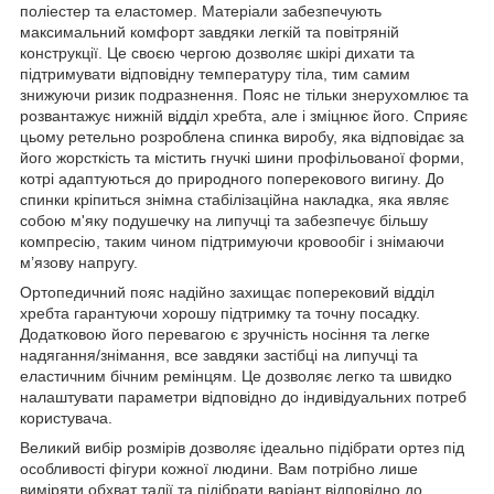
поліестер та еластомер. Матеріали забезпечують
максимальний комфорт завдяки легкій та повітряній
конструкції. Це своєю чергою дозволяє шкірі дихати та
підтримувати відповідну температуру тіла, тим самим
знижуючи ризик подразнення. Пояс не тільки знерухомлює та
розвантажує нижній відділ хребта, але і зміцнює його. Сприяє
цьому ретельно розроблена спинка виробу, яка відповідає за
його жорсткість та містить гнучкі шини профільованої форми,
котрі адаптуються до природного поперекового вигину. До
спинки кріпиться знімна стабілізаційна накладка, яка являє
собою м'яку подушечку на липучці та забезпечує більшу
компресію, таким чином підтримуючи кровообіг і знімаючи
м’язову напругу.
Ортопедичний пояс надійно захищає поперековий відділ
хребта гарантуючи хорошу підтримку та точну посадку.
Додатковою його перевагою є зручність носіння та легке
надягання/знімання, все завдяки застібці на липучці та
еластичним бічним ремінцям. Це дозволяє легко та швидко
налаштувати параметри відповідно до індивідуальних потреб
користувача.
Великий вибір розмірів дозволяє ідеально підібрати ортез під
особливості фігури кожної людини. Вам потрібно лише
виміряти обхват талії та підібрати варіант відповідно до