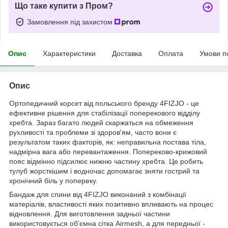
Що таке купити з Пром?
Замовлення під захистом
Опис
Характеристики
Доставка
Оплата
Умови п
Опис
Ортопедичний корсет від польського бренду
4FIZJO
- це
ефективне рішення для стабілізації поперекового відділу
хребта. Зараз багато людей скаржаться на обмеження
рухливості та проблеми зі здоров'ям, часто вони є
результатом таких факторів, як: неправильна постава тіла,
надмірна вага або перевантаження. Попереково-крижовий
пояс відмінно підсилює нижню частину хребта. Це робить
тулуб жорсткішим і водночас допомагає зняти гострий та
хронічний біль у попереку.
Бандаж для спини від
4FIZJO
виконаний з комбінації
матеріалів, властивості яких позитивно впливають на процес
відновлення. Для виготовлення задньої частини
використовується об'ємна сітка Airmesh, а для передньої -