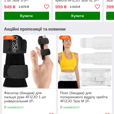
1 шт Size S (P-
хребта 4FIZJO Size XL (P-
Size
5907739317605)
5907739317711)
949
999
399
₴
₴
1 679 ₴
1 919 ₴
Купити
Купити
Акційні пропозиції та новинки
–50%
–48%
Фіксатор (бандаж) для
Пояс (бандаж) для
пальця руки 4FIZJO 1 шт
поперекового відділу хребта
універсальний (P-
4FIZJO Size M (P-
5907739317476)
5907739317698)
В наявності
В наявності