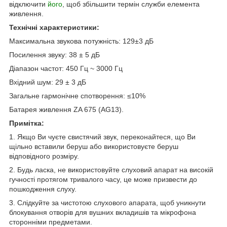
відключити
його
, щоб збільшити термін служби елемента
живлення.
Технічні характеристики:
Максимальна звукова потужність: 129±3 дБ
Посилення звуку: 38 ± 5 дБ
Діапазон частот: 450 Гц ~ 3000 Гц
Вхідний шум: 29 ± 3 дБ
Загальне гармонічне спотворення: ≤10%
Батарея живлення ZA 675 (AG13).
Примітка:
1. Якщо Ви чуєте свистячий звук, переконайтеся, що Ви
щільно вставили беруш або використовуєте беруш
відповідного розміру.
2. Будь ласка, не використовуйте слуховий апарат на високій
гучності протягом тривалого часу, це може призвести до
пошкодження слуху.
3. Слідкуйте за чистотою слухового апарата, щоб уникнути
блокування отворів для вушних вкладишів та мікрофона
сторонніми предметами.