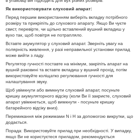
в упаковці він підходить для вух різних розмірів.
Як використовувати слуховий апарат:
Перед першим використанням виберіть вкладку потрібного
розміру та прикріпіть до слухового апарату. Якщо Ви чуєте
свист, перевірте, чи щільно вставлений вушний вкладиш у
вухо так, щоб повітря не потрапляло.
Вставте акумулятор у слуховий апарат. Зверніть увагу на
полярність живлення, у разі неправильної установки прилад
може вийти з ладу.
Регулятор гучності поставте на мінімум, закріпіть апарат на
вушній раковині та вставте вкладиш у вушний прохід, потім
використовуйте коліщатко регулювання гучності для
налаштування звуку.
Щоб увімкнути або вимкнути слуховий апарат, посуньте
кришку акумуляторного відсіку (коли Ви її закриєте, слуховий
апарат увімкнеться, щоб вимкнути - посуньте кришку
батарейного відсіку вниз).
Перемикання між режимами N і H за допомогою викрутки, що
додається.
Порада: Використовуйте прилад при необхідності. У випадку,
якщо Ви не користуєтеся приладом, рекомендується