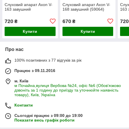
Слуховий апарат Axon V-
Слуховий апарат Axon V-
Слух
163 завушний
168 завушний (59064)
163 
720
670
720
₴
₴
Купити
Купити
Про нас
100% позитивних з 77 відгуків за рік
Працює з 09.11.2016
м. Київ
м Почайна,вулиця Вербова №24, офіс №6 (Обов'язково
дзвоніть за 1 годину до приїзду та уточнюйте наявність
товару), Київ, Україна
Контакти
Сьогодні працює з 09:00 до 19:00
Показати весь графік роботи