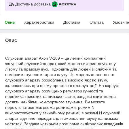
Доступна доставка
Опис
Характеристики
Доставка
Оплата
Умови п
Опис
Слуховий апарат Axon V-189 – це легкий компактний
завушний слуховий апарат, який можна використовувати у
лівому та правому вусі. Підходить для людей зі слабким та
помірним ступенем втрати слуху. Ця модель аналогового
слухового апарату розроблена з високою якістю звуку,
залишаючись при цьому простою в експлуатації. На корпусі
слухового апарату розміщено регулятор гучності та
перемикач високих та низьких частот, завдяки яким можна
досягти найбільш комфортного звучання. Ви можете
переключатися між двома режимами: режим N
використовується у звичайному режимі, в режимі H слуховий
апарат відмінно підходить для зменшення шуму на низьких
частотах. Завдяки чотирьом розмірами силіконових вкладишів