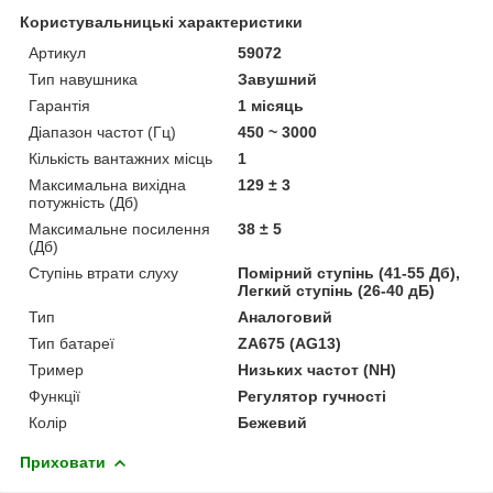
Користувальницькі характеристики
Артикул
59072
Тип навушника
Завушний
Гарантія
1 місяць
Діапазон частот (Гц)
450 ~ 3000
Кількість вантажних місць
1
Максимальна вихідна
129 ± 3
потужність (Дб)
Максимальне посилення
38 ± 5
(Дб)
Ступінь втрати слуху
Помірний ступінь (41-55 Дб),
Легкий ступінь (26-40 дБ)
Тип
Аналоговий
Тип батареї
ZA675 (AG13)
Тример
Низьких частот (NH)
Функції
Регулятор гучності
Колір
Бежевий
Приховати