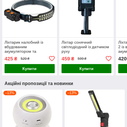
Ліхтарик налобний із
Ліхтар сонячний
Ліхт
вбудованим
світлодіодний із датчиком
2 із
акумулятором та
руху
акум
датчиком руху BL W690-2
датч
425
459
420
₴
₴
520 ₴
599 ₴
Чорний
Купити
Купити
Акційні пропозиції та новинки
–13%
–13%