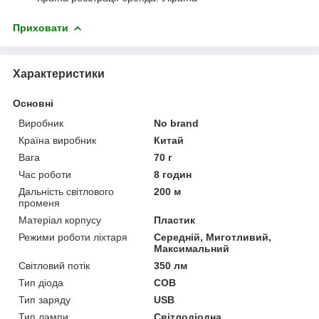
Приховати
Характеристики
Основні
Виробник
No brand
Країна виробник
Китай
Вага
70 г
Час роботи
8 годин
Дальність світлового
200 м
променя
Матеріал корпусу
Пластик
Режими роботи ліхтаря
Середній, Миготливий,
Максимальний
Світловий потік
350 лм
Тип діода
COB
Тип заряду
USB
Тип лампи
Світлодіодна