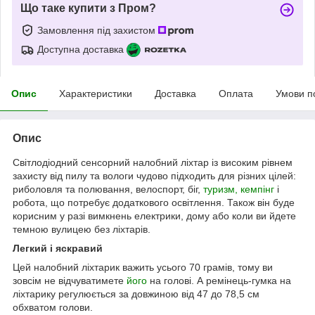
Що таке купити з Пром?
Замовлення під захистом
Доступна доставка
Опис
Характеристики
Доставка
Оплата
Умови п
Опис
Світлодіодний сенсорний налобний ліхтар із високим рівнем
захисту від пилу та вологи чудово підходить для різних цілей:
риболовля та полювання, велоспорт, біг,
туризм, кемпінг
і
робота, що потребує додаткового освітлення. Також він буде
корисним у разі вимкнень електрики, дому або коли ви йдете
темною вулицею без ліхтарів.
Легкий і яскравий
Цей налобний ліхтарик важить усього 70 грамів, тому ви
зовсім не відчуватимете
його
на голові. А ремінець-гумка на
ліхтарику регулюється за довжиною від 47 до 78,5 см
обхватом голови.