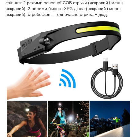
світіння: 2 режими основної COB стрічки (яскравий і менш
яскравий), 2 режими бічного XPG діода (яскравий і менш
яскравий), стробоскоп — одночасно стрічка + діод.