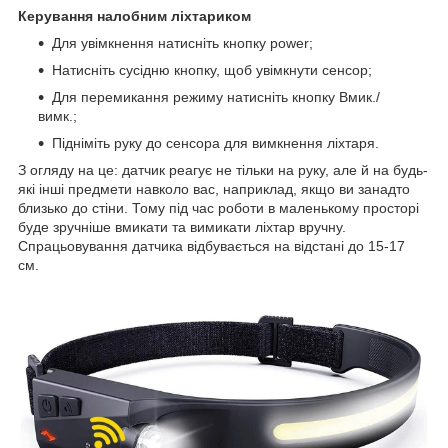
Керування налобним ліхтариком
Для увімкнення натисніть кнопку power;
Натисніть сусідню кнопку, щоб увімкнути сенсор;
Для перемикання режиму натисніть кнопку Вмик./
вимк.;
Підніміть руку до сенсора для вимкнення ліхтаря.
З огляду на це: датчик реагує не тільки на руку, але й на будь-
які інші предмети навколо вас, наприклад, якщо ви занадто
близько до стіни. Тому під час роботи в маленькому просторі
буде зручніше вмикати та вимикати ліхтар вручну.
Спрацьовування датчика відбувається на відстані до 15-17
см.